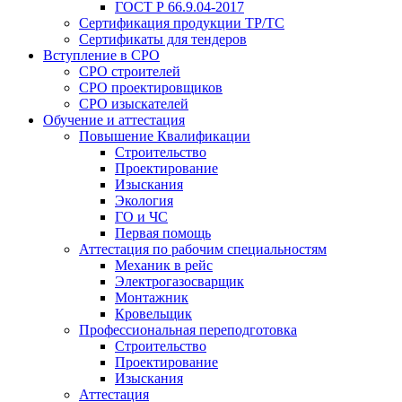
ГОСТ Р 66.9.04-2017
Сертификация продукции ТР/ТС
Сертификаты для тендеров
Вступление в СРО
СРО строителей
СРО проектировщиков
СРО изыскателей
Обучение и аттестация
Повышение Квалификации
Строительство
Проектирование
Изыскания
Экология
ГО и ЧС
Первая помощь
Аттестация по рабочим специальностям
Механик в рейс
Электрогазосварщик
Монтажник
Кровельщик
Профессиональная переподготовка
Строительство
Проектирование
Изыскания
Аттестация