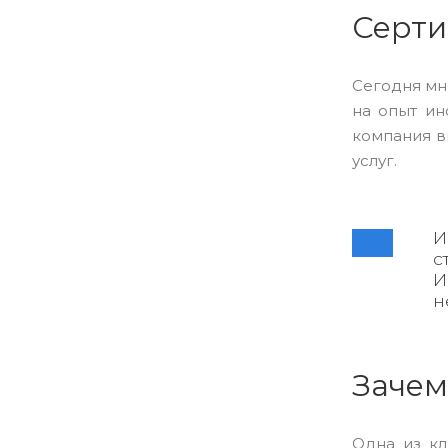
Серт
Сегодня мн
на опыт ин
компания в
услуг.
И
с
И
н
Зачем
Одна из кл