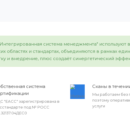
Интегрированная система менеджмента" используют в т
их областях и стандартах, объединяются в рамках един
ку и внедрение, плюс создаёт синергетический эффект
бственная система
Сканы в течении
ертификации
Мы работаем без 
поэтому оператив
С "ЕАСС" зарегистрирована в
услуги
сстандарте под № РОСС
.З2137.04ДЕС0