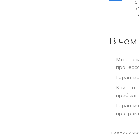
с
к
п
В чем
Мы анали
процессо
Гаранти
Клиенты,
прибыль 
Гарантия
программ
В зависимо