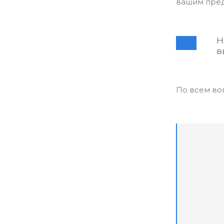
вашим пред
Н
в
По всем во