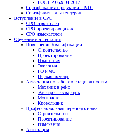
ГОСТ Р 66.9.04-2017
Сертификация продукции ТР/ТС
Сертификаты для тендеров
Вступление в СРО
СРО строителей
СРО проектировщиков
СРО изыскателей
Обучение и аттестация
Повышение Квалификации
Строительство
Проектирование
Изыскания
Экология
ГО и ЧС
Первая помощь
Аттестация по рабочим специальностям
Механик в рейс
Электрогазосварщик
Монтажник
Кровельщик
Профессиональная переподготовка
Строительство
Проектирование
Изыскания
Аттестация