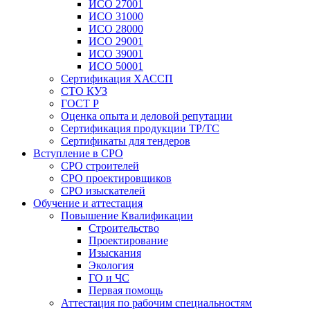
ИСО 27001
ИСО 31000
ИСО 28000
ИСО 29001
ИСО 39001
ИСО 50001
Сертификация ХАССП
СТО КУЗ
ГОСТ Р
Оценка опыта и деловой репутации
Сертификация продукции ТР/ТС
Сертификаты для тендеров
Вступление в СРО
СРО строителей
СРО проектировщиков
СРО изыскателей
Обучение и аттестация
Повышение Квалификации
Строительство
Проектирование
Изыскания
Экология
ГО и ЧС
Первая помощь
Аттестация по рабочим специальностям