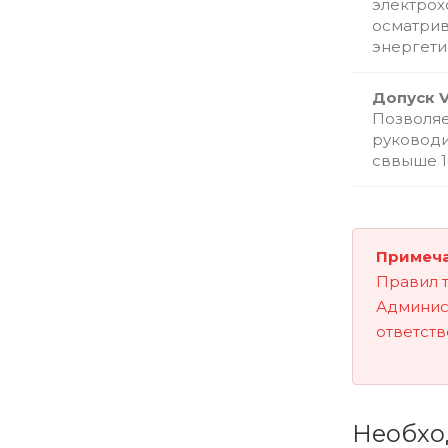
электрох
осматрив
энергети
Допуск 
Позволяе
руководи
сввыше 1
Примеч
Правил т
Админист
ответств
Необхо