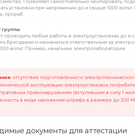
озяйство. Позволяет самостоятельно монтировать, под
ать установки при напряжении до и свыше 1000 вольт.
к, прораб
V группы
т проводить любые работы в электроустановках до и с
ть бригадами и назначаться ответственным за электро
000 вольт. Пример, начальник электролаборатории
ание
: отсутствие подготовленного электротехническо
ехнической эксплуатации электроустановок потребител
ративных правонарушениях (вступившим в силу 1 июля
енность в виде наложения штрафа в размере до 200 
димые документы для аттестации