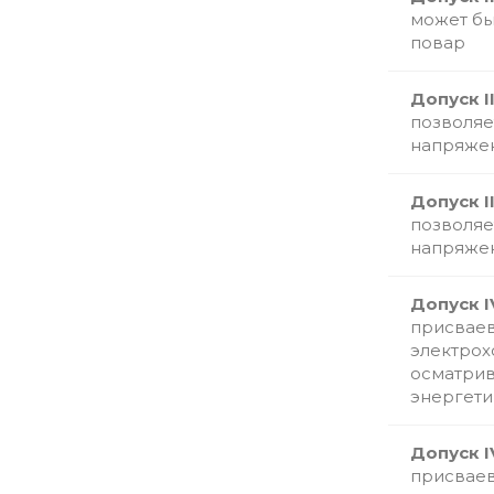
может бы
повар
Допуск I
позволяе
напряжен
Допуск I
позволяе
напряжен
Допуск I
присваев
электрох
осматрив
энергети
Допуск I
присваев