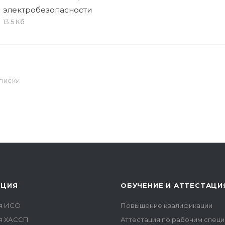
электробезопасности
13.5 Кб
СПИСКУ
АЦИЯ
ОБУЧЕНИЕ И АТТЕСТАЦИ
я ИСО
Повышение квалификации
я ХАССП
Аттестация по рабочим спец