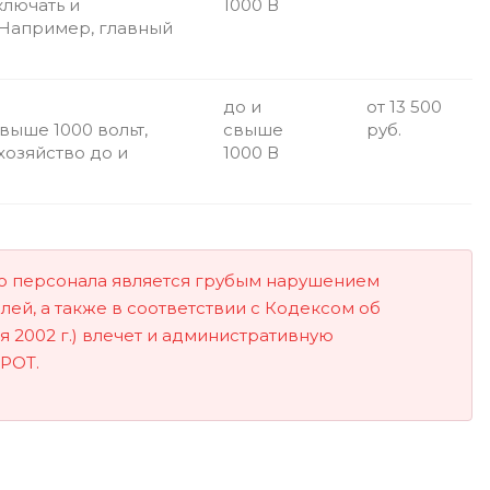
ключать и
1000 В
 Например, главный
до и
от 13 500
выше 1000 вольт,
свыше
руб.
хозяйство до и
1000 В
го персонала является грубым нарушением
ей, а также в соответствии с Кодексом об
 2002 г.) влечет и административную
МРОТ.