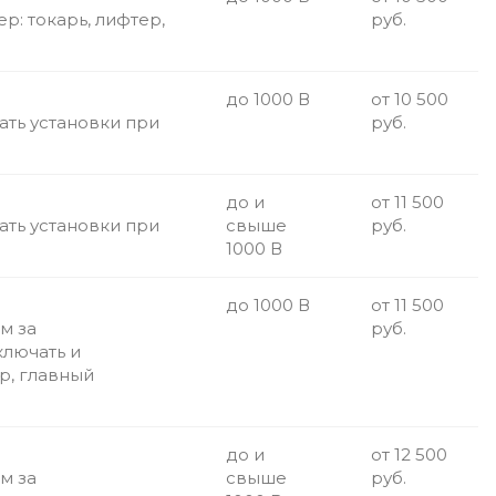
: токарь, лифтер,
руб.
до 1000 В
от 10 500
ать установки при
руб.
до и
от 11 500
ать установки при
свыше
руб.
1000 В
до 1000 В
от 11 500
м за
руб.
ключать и
р, главный
до и
от 12 500
м за
свыше
руб.