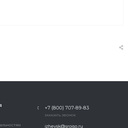
Я
+7 (800) 707-89-83
ЗАКАЗАТЬ ЗВОНОК
иальностям
izhevsk@sroiso.ru