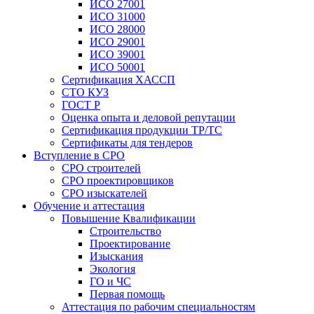
ИСО 27001
ИСО 31000
ИСО 28000
ИСО 29001
ИСО 39001
ИСО 50001
Сертификация ХАССП
СТО КУЗ
ГОСТ Р
Оценка опыта и деловой репутации
Сертификация продукции ТР/ТС
Сертификаты для тендеров
Вступление в СРО
СРО строителей
СРО проектировщиков
СРО изыскателей
Обучение и аттестация
Повышение Квалификации
Строительство
Проектирование
Изыскания
Экология
ГО и ЧС
Первая помощь
Аттестация по рабочим специальностям