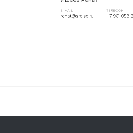
Ишеев Ренат
E-MAIL
ТЕЛЕФОН
renat@sroiso.ru
+7 961 058-