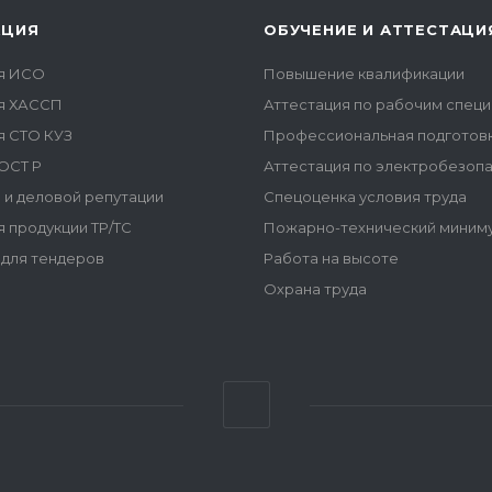
АЦИЯ
ОБУЧЕНИЕ И АТТЕСТАЦИ
я ИСО
Повышение квалификации
я ХАССП
Аттестация по рабочим спец
я СТО КУЗ
Профессиональная подготов
ОСТ Р
Аттестация по электробезоп
 и деловой репутации
Спецоценка условия труда
 продукции ТР/ТС
Пожарно-технический миним
для тендеров
Работа на высоте
Охрана труда