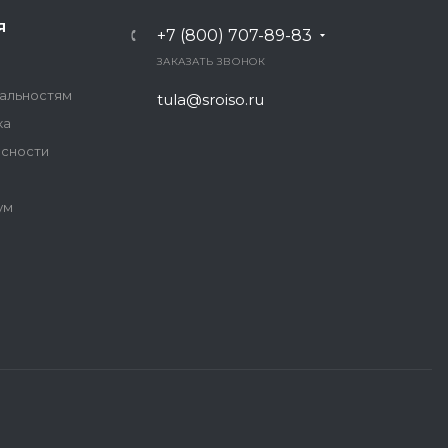
Я
+7 (800) 707-89-83
ЗАКАЗАТЬ ЗВОНОК
иальностям
tula@sroiso.ru
ка
асности
ум