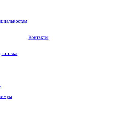
ециальностям
Контакты
дготовка
ь
нимум