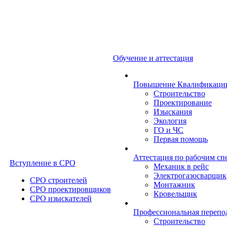
Обучение и аттестация
Повышение Квалификаци
Строительство
Проектирование
Изыскания
Экология
ГО и ЧС
Первая помощь
Аттестация по рабочим сп
Вступление в СРО
Механик в рейс
Электрогазосварщик
СРО строителей
Монтажник
СРО проектировщиков
Кровельщик
СРО изыскателей
Профессиональная перепо
Строительство