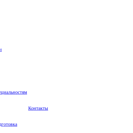
и
ециальностям
Контакты
дготовка