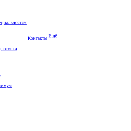
ециальностям
Ещё
Контакты
дготовка
ь
нимум