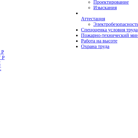
Проектирование
Изыскания
Аттестация
Электробезопасност
Спецоценка условия труда
Пожарно-технический ми
Работа на высоте
Охрана труда
 Р
 Р
С
С