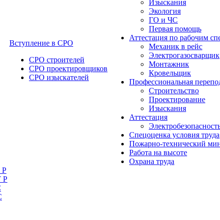
Изыскания
Экология
ГО и ЧС
Первая помощь
Аттестация по рабочим сп
Вступление в СРО
Механик в рейс
Электрогазосварщик
СРО строителей
Монтажник
СРО проектировщиков
Кровельщик
СРО изыскателей
Профессиональная перепо
Строительство
Проектирование
Изыскания
Аттестация
Электробезопасност
Спецоценка условия труда
Пожарно-технический ми
Работа на высоте
Охрана труда
 Р
 Р
С
С