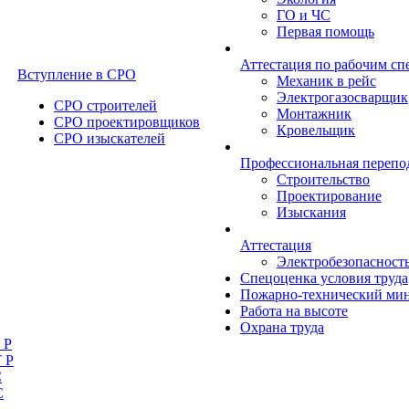
ГО и ЧС
Первая помощь
Аттестация по рабочим сп
Вступление в СРО
Механик в рейс
Электрогазосварщик
СРО строителей
Монтажник
СРО проектировщиков
Кровельщик
СРО изыскателей
Профессиональная перепо
Строительство
Проектирование
Изыскания
Аттестация
Электробезопасност
Спецоценка условия труда
Пожарно-технический ми
Работа на высоте
Охрана труда
 Р
 Р
С
С