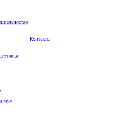
ециальностям
Контакты
дготовка
ь
нимум