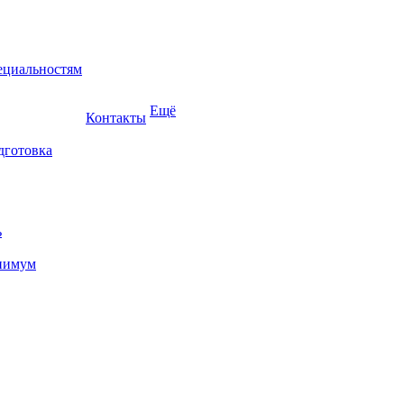
ециальностям
Ещё
Контакты
дготовка
ь
нимум