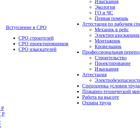
Изыскания
Экология
ГО и ЧС
Первая помощь
Аттестация по рабочим сп
Вступление в СРО
Механик в рейс
Электрогазосварщик
СРО строителей
Монтажник
СРО проектировщиков
Кровельщик
СРО изыскателей
Профессиональная перепо
Строительство
Проектирование
Изыскания
Аттестация
Электробезопасност
Спецоценка условия труда
Пожарно-технический ми
Работа на высоте
Охрана труда
 Р
 Р
С
С