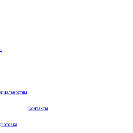
и
ециальностям
Контакты
дготовка