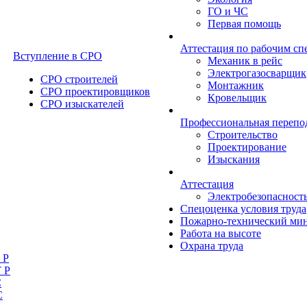
ГО и ЧС
Первая помощь
Аттестация по рабочим сп
Вступление в СРО
Механик в рейс
Электрогазосварщик
СРО строителей
Монтажник
СРО проектировщиков
Кровельщик
СРО изыскателей
Профессиональная перепо
Строительство
Проектирование
Изыскания
Аттестация
Электробезопасност
Спецоценка условия труда
Пожарно-технический ми
Работа на высоте
Охрана труда
 Р
 Р
С
С