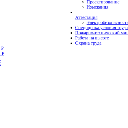
Проектирование
Изыскания
Аттестация
Электробезопасност
Спецоценка условия труда
Пожарно-технический ми
Работа на высоте
Охрана труда
 Р
 Р
С
С