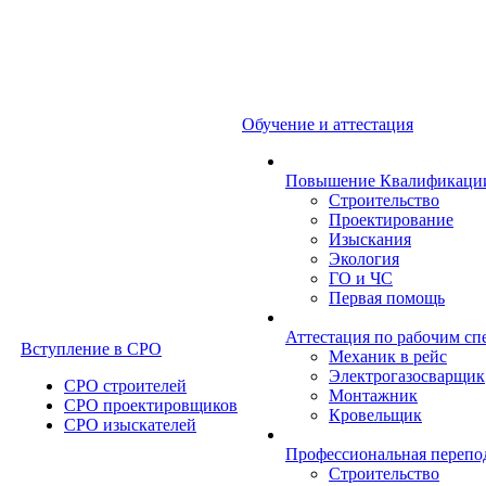
Обучение и аттестация
Повышение Квалификаци
Строительство
Проектирование
Изыскания
Экология
ГО и ЧС
Первая помощь
Аттестация по рабочим сп
Вступление в СРО
Механик в рейс
Электрогазосварщик
СРО строителей
Монтажник
СРО проектировщиков
Кровельщик
СРО изыскателей
Профессиональная перепо
Строительство