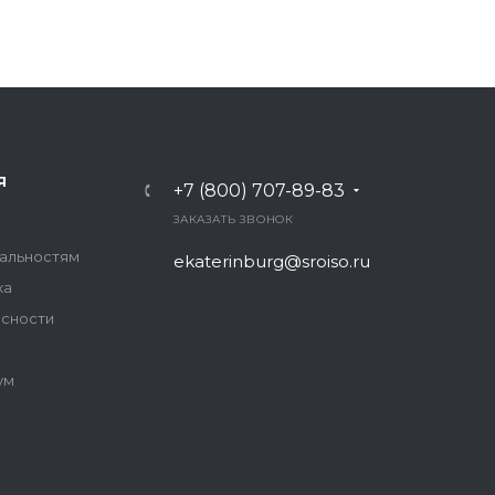
Я
+7 (800) 707-89-83
ЗАКАЗАТЬ ЗВОНОК
иальностям
ekaterinburg@sroiso.ru
ка
асности
ум