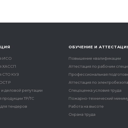
АЦИЯ
ОБУЧЕНИЕ И АТТЕСТАЦИ
я ИСО
Повышение квалификации
я ХАССП
Аттестация по рабочим спец
я СТО КУЗ
Профессиональная подготов
ОСТ Р
Аттестация по электробезоп
 и деловой репутации
Спецоценка условия труда
 продукции ТР/ТС
Пожарно-технический миним
для тендеров
Работа на высоте
Охрана труда