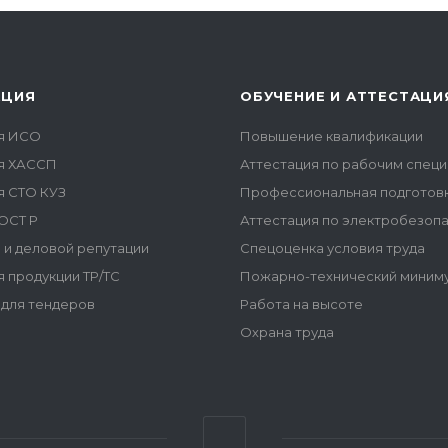
АЦИЯ
ОБУЧЕНИЕ И АТТЕСТАЦИ
я ИСО
Повышение квалификации
я ХАССП
Аттестация по рабочим спец
я СТО КУЗ
Профессиональная подготов
ОСТ Р
Аттестация по электробезоп
 и деловой репутации
Спецоценка условия труда
 продукции ТР/ТС
Пожарно-технический миним
для тендеров
Работа на высоте
Охрана труда