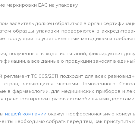
е маркировки ЕАС на упаковку.
ом заявитель должен обратиться в орган сертификаци
Затем образцы упаковки проверяются в аккредитова
ие продукции по установленным методикам и требован
ия, полученные в ходе испытаний, фиксируются доку
тификации, а все данные о продукции заносят в единый
й регламент ТС 005/2011 подходит для всех разновид
и стран, являющихся членами Таможенного Союза
е в фармакологии, для медицинских приборов и лек
я транспортировки грузов автомобильными дорогами, 
ты
нашей компании
окажут профессиональную консульт
менты необходимо собрать перед тем, как приступить 