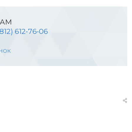
НАМ
(812) 612-76-06
НОК