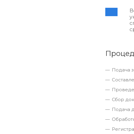
В
у
с
с
Процед
Подача з
Составле
Проведен
Сбор док
Подача д
Обработ
Регистра