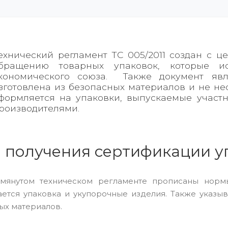
ехнический регламент ТС 005/2011 создан с 
бращению товарных упаковок, которые ис
кономического союза. Также документ явл
зготовлена из безопасных материалов и не нес
формляется на упаковки, выпускаемые учас
роизводителями.
 получения сертификации у
мянутом техническом регламенте прописаны нормы
ается упаковка и укупорочные изделия. Также указы
ых материалов.