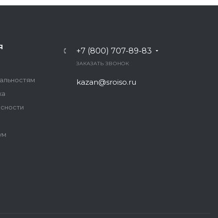
Я
+7 (800) 707-89-83
ЗАКАЗАТЬ ЗВОНОК
иальностям
kazan@sroiso.ru
ка
асности
ум