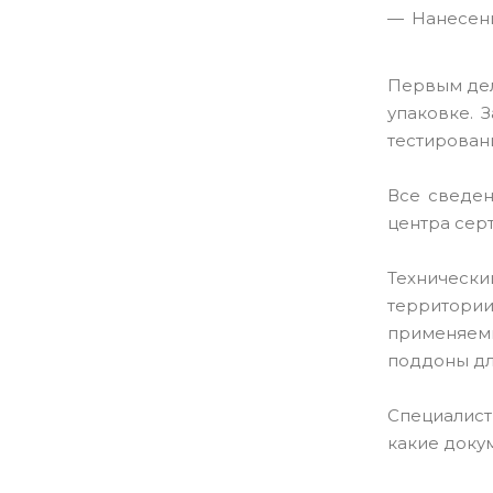
Нанесени
Первым дел
упаковке. 
тестирован
Все сведен
центра сер
Технически
территори
применяемы
поддоны дл
Специалис
какие доку