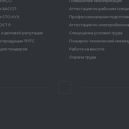
я ИСО
Повышение квалификации
я ХАССП
Аттестация по рабочим спец
я СТО КУЗ
Профессиональная подготов
ОСТ Р
Аттестация по электробезоп
 и деловой репутации
Спецоценка условия труда
 продукции ТР/ТС
Пожарно-технический миним
для тендеров
Работа на высоте
Охрана труда