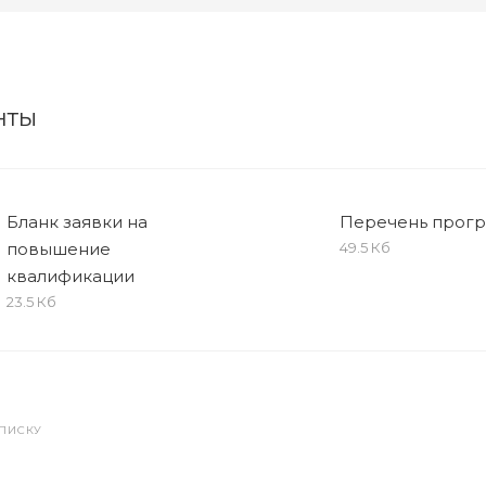
нты
Бланк заявки на
Перечень прог
повышение
49.5 Кб
квалификации
23.5 Кб
СПИСКУ