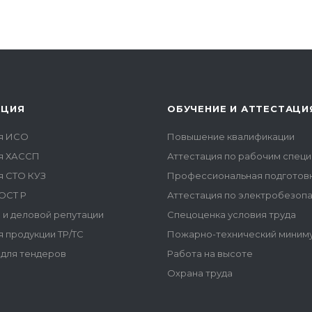
АЦИЯ
ОБУЧЕНИЕ И АТТЕСТАЦИ
я ИСО
Повышение квалификации
я ХАССП
Аттестация по рабочим спец
я СТО КУЗ
Профессиональная подготов
ОСТ Р
Аттестация по электробезоп
 и деловой репутации
Спецоценка условия труда
 продукции ТР/ТС
Пожарно-технический миним
для тендеров
Работа на высоте
Охрана труда