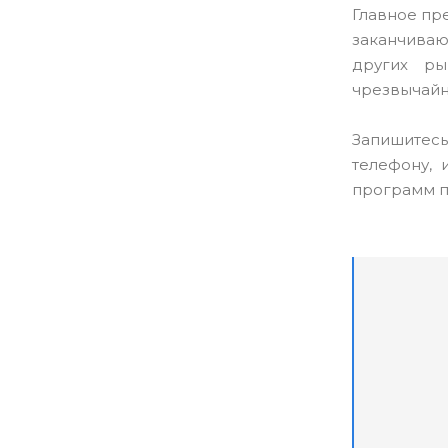
Главное пр
заканчиваю
других ры
чрезвычайн
Запишитес
телефону, 
программ п