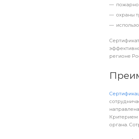
пожарной
охраны т
использо
Сертифика
эффективно
регионе Ро
Преим
Сертификац
сотруднич
направлена
Критерием 
органа. Сот