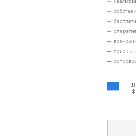
квалифи
собствен
бесплатн
оператив
возможно
поиск ин
сопровож
Д
ф