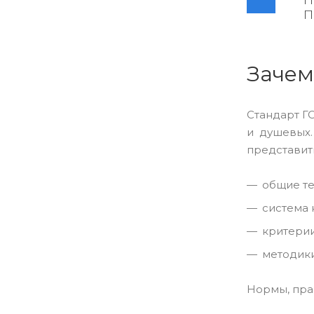
П
Зачем
Стандарт Г
и душевых.
представит
общие те
система 
критерии
методики
Нормы, пра