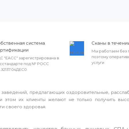
бственная система
Сканы в течении
ертификации
Мы работаем без 
поэтому оператив
С "ЕАСС" зарегистрирована в
услуги
сстандарте под № РОСС
.З2137.04ДЕС0
 заведений, предлагающих оздоровительные, рассла
и этом их клиенты желают не только получить выс
ти своего здоровья.
одтвердить качество банных, душевых, СПА-у