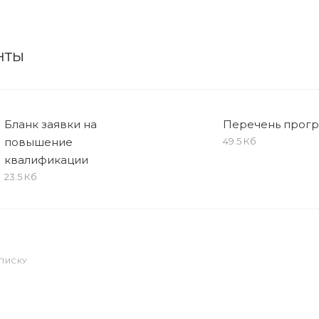
нты
Бланк заявки на
Перечень прог
повышение
49.5 Кб
квалификации
23.5 Кб
СПИСКУ