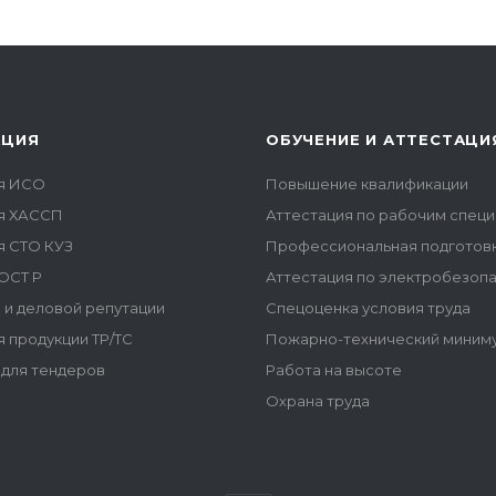
АЦИЯ
ОБУЧЕНИЕ И АТТЕСТАЦИ
я ИСО
Повышение квалификации
я ХАССП
Аттестация по рабочим спец
я СТО КУЗ
Профессиональная подготов
ОСТ Р
Аттестация по электробезоп
 и деловой репутации
Спецоценка условия труда
 продукции ТР/ТС
Пожарно-технический миним
для тендеров
Работа на высоте
Охрана труда