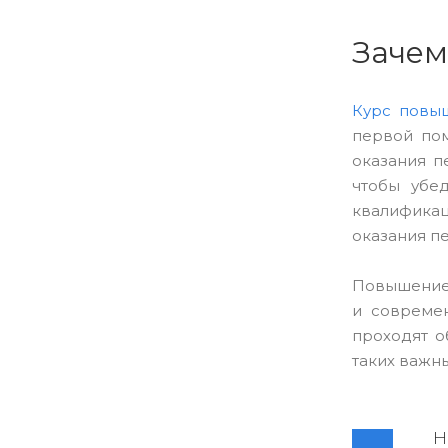
Зачем
Курс повы
первой пом
оказания п
чтобы убе
квалификац
оказания п
Повышение 
и совреме
проходят о
таких важны
Н