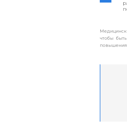
р
п
Медицински
чтобы быт
повышения 