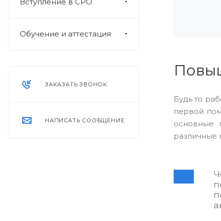
Вступление в СРО
Обучение и аттестация
Повыш
ЗАКАЗАТЬ ЗВОНОК
Будь то ра
первой пом
НАПИСАТЬ СООБЩЕНИЕ
основные 
различные 
Ч
п
п
а